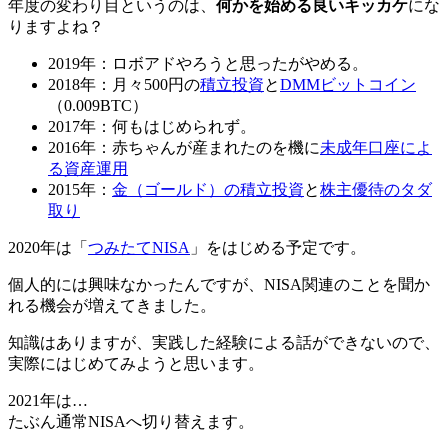
年度の変わり目というのは、
何かを始める良いキッカケ
にな
りますよね？
2019年：ロボアドやろうと思ったがやめる。
2018年：月々500円の
積立投資
と
DMMビットコイン
（0.009BTC）
2017年：何もはじめられず。
2016年：赤ちゃんが産まれたのを機に
未成年口座によ
る資産運用
2015年：
金（ゴールド）の積立投資
と
株主優待のタダ
取り
2020年は「
つみたてNISA
」をはじめる予定です。
個人的には興味なかったんですが、NISA関連のことを聞か
れる機会が増えてきました。
知識はありますが、実践した経験による話ができないので、
実際にはじめてみようと思います。
2021年は…
たぶん通常NISAへ切り替えます。