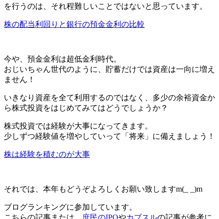
を行うのは、それ程難しいことではないと思っています。
株の配当利回りと銀行の預金金利の比較
今や、
預金金利は超低金利時代
。
おじいちゃん世代のように、貯蓄だけでは資産は一向に増え
ません！
いきなり資産を全て利用するのではなく、
多少の余裕資金か
ら株式投資をはじめて
みてはどうでしょうか？
株式投資では経験が大事になってきます。
少しずつ経験値を増やしていって
「将来」
に備えましょう！
株は経験を積むのが大事
それでは、本年もどうぞよろしくお願い致しますm(_ _)m
ブログランキングに参加しています。
こちらの記事または、
庶民のIPO
や
カブスル
の記事が参考に