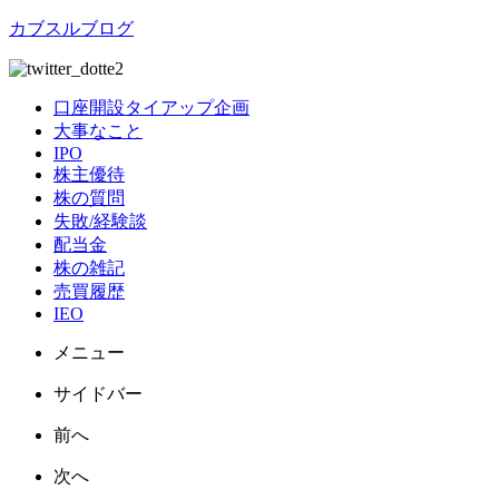
カブスルブログ
口座開設タイアップ企画
大事なこと
IPO
株主優待
株の質問
失敗/経験談
配当金
株の雑記
売買履歴
IEO
メニュー
サイドバー
前へ
次へ