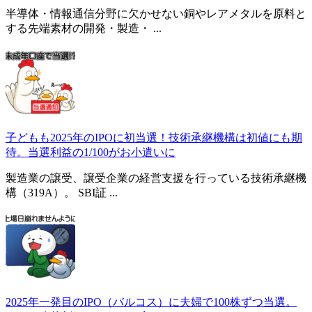
半導体・情報通信分野に欠かせない銅やレアメタルを原料と
する先端素材の開発・製造・ ...
子どもも2025年のIPOに初当選！技術承継機構は初値にも期
待。当選利益の1/100がお小遣いに
製造業の譲受、譲受企業の経営支援を行っている技術承継機
構（319A）。 SBI証 ...
2025年一発目のIPO（バルコス）に夫婦で100株ずつ当選。