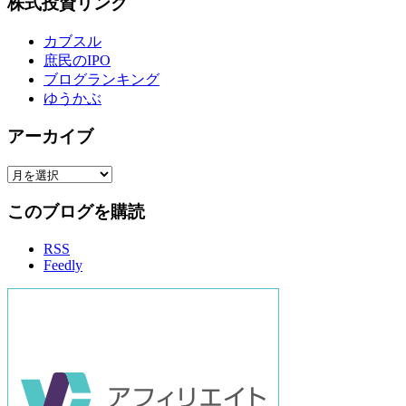
株式投資リンク
カブスル
庶民のIPO
ブログランキング
ゆうかぶ
アーカイブ
ア
ー
このブログを購読
カ
イ
RSS
ブ
Feedly