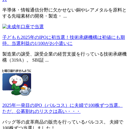
半導体・情報通信分野に欠かせない銅やレアメタルを原料と
する先端素材の開発・製造・ ...
子どもも2025年のIPOに初当選！技術承継機構は初値にも期
待。当選利益の1/100がお小遣いに
製造業の譲受、譲受企業の経営支援を行っている技術承継機
構（319A）。 SBI証 ...
2025年一発目のIPO（バルコス）に夫婦で100株ずつ当選。
ただ、公募割れのリスクは高い・・・
バッグ等の皮革商品の販売を行っているバルコス。 夫婦で
100株ずつ当選しました！ ...