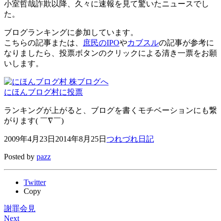
小室哲哉詐欺以降、久々に速報を見て驚いたニュースでし
た。
ブログランキングに参加しています。
こちらの記事または、
庶民のIPO
や
カブスル
の記事が参考に
なりましたら、投票ボタンのクリックによる清き一票をお願
いします。
にほんブログ村に投票
ランキングが上がると、ブログを書くモチベーションにも繋
がります( ￣∇￣)
2009年4月23日
2014年8月25日
つれづれ日記
Posted by
pazz
Twitter
Copy
謝罪会見
Next