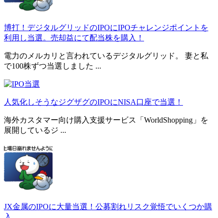
博打！デジタルグリッドのIPOにIPOチャレンジポイントを
利用し当選。売却益にて配当株を購入！
電力のメルカリと言われているデジタルグリッド。 妻と私
で100株ずつ当選しました ...
人気化しそうなジグザグのIPOにNISA口座で当選！
海外カスタマー向け購入支援サービス「WorldShopping」を
展開しているジ ...
JX金属のIPOに大量当選！公募割れリスク覚悟でいくつか購
入