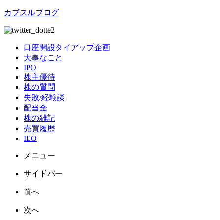
カブスルブログ
口座開設タイアップ企画
大事なこと
IPO
株主優待
株の質問
失敗/経験談
配当金
株の雑記
売買履歴
IEO
メニュー
サイドバー
前へ
次へ