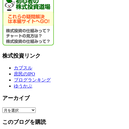
株式投資リンク
カブスル
庶民のIPO
ブログランキング
ゆうかぶ
アーカイブ
ア
ー
このブログを購読
カ
イ