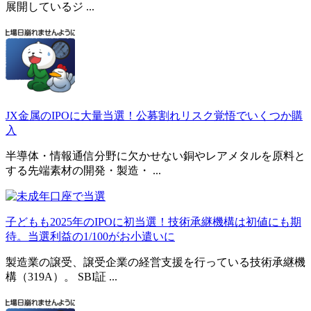
展開しているジ ...
JX金属のIPOに大量当選！公募割れリスク覚悟でいくつか購
入
半導体・情報通信分野に欠かせない銅やレアメタルを原料と
する先端素材の開発・製造・ ...
子どもも2025年のIPOに初当選！技術承継機構は初値にも期
待。当選利益の1/100がお小遣いに
製造業の譲受、譲受企業の経営支援を行っている技術承継機
構（319A）。 SBI証 ...