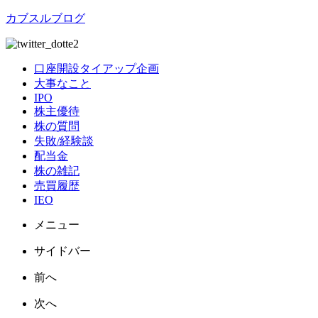
カブスルブログ
口座開設タイアップ企画
大事なこと
IPO
株主優待
株の質問
失敗/経験談
配当金
株の雑記
売買履歴
IEO
メニュー
サイドバー
前へ
次へ