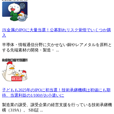
JX金属のIPOに大量当選！公募割れリスク覚悟でいくつか購
入
半導体・情報通信分野に欠かせない銅やレアメタルを原料と
する先端素材の開発・製造・ ...
子どもも2025年のIPOに初当選！技術承継機構は初値にも期
待。当選利益の1/100がお小遣いに
製造業の譲受、譲受企業の経営支援を行っている技術承継機
構（319A）。 SBI証 ...