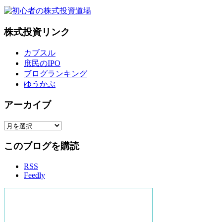
株式投資リンク
カブスル
庶民のIPO
ブログランキング
ゆうかぶ
アーカイブ
ア
ー
このブログを購読
カ
イ
RSS
ブ
Feedly