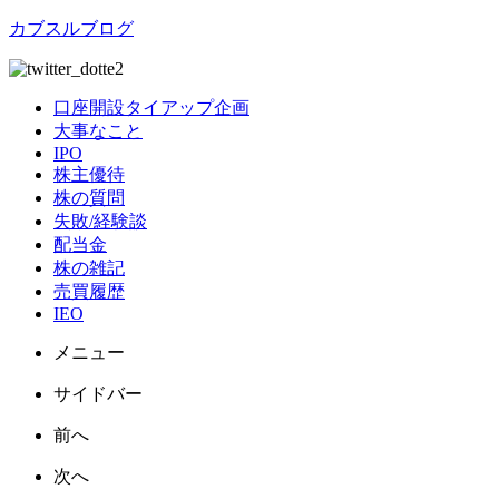
カブスルブログ
口座開設タイアップ企画
大事なこと
IPO
株主優待
株の質問
失敗/経験談
配当金
株の雑記
売買履歴
IEO
メニュー
サイドバー
前へ
次へ