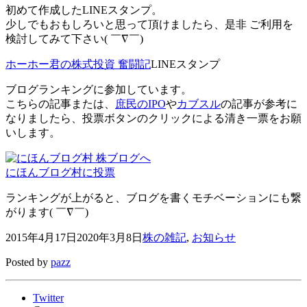
初めて作成したLINEスタンプ。
少しでもおもしろいと思って頂けましたら、是非 ご利用を
検討してみて下さい( ￣∇￣)
ホーホー君の株式投資 奮闘記
LINEスタンプ
ブログランキングに参加しています。
こちらの記事または、
庶民のIPO
や
カブスル
の記事が参考に
なりましたら、投票ボタンのクリックによる清き一票をお願
いします。
にほんブログ村に投票
ランキングが上がると、ブログを書くモチベーションにも繋
がります( ￣∇￣)
2015年4月17日
2020年3月8日
株の雑記
,
お知らせ
Posted by
pazz
Twitter