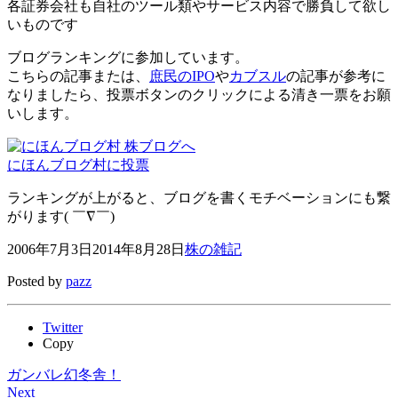
各証券会社も自社のツール類やサービス内容で勝負して欲し
いものです
ブログランキングに参加しています。
こちらの記事または、
庶民のIPO
や
カブスル
の記事が参考に
なりましたら、投票ボタンのクリックによる清き一票をお願
いします。
にほんブログ村に投票
ランキングが上がると、ブログを書くモチベーションにも繋
がります( ￣∇￣)
2006年7月3日
2014年8月28日
株の雑記
Posted by
pazz
Twitter
Copy
ガンバレ幻冬舎！
Next