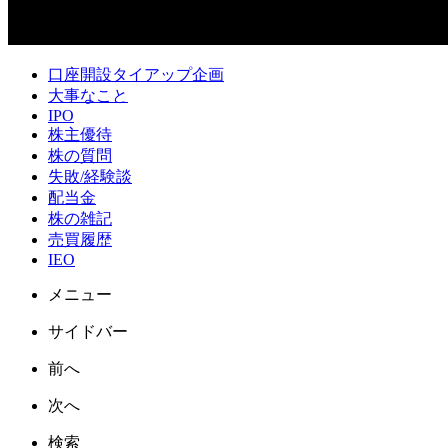
口座開設タイアップ企画
大事なこと
IPO
株主優待
株の質問
失敗/経験談
配当金
株の雑記
売買履歴
IEO
メニュー
サイドバー
前へ
次へ
検索