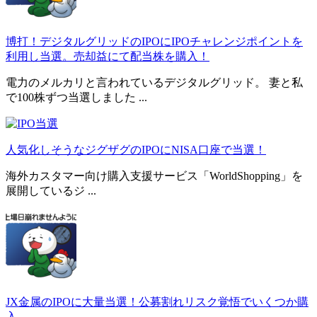
博打！デジタルグリッドのIPOにIPOチャレンジポイントを
利用し当選。売却益にて配当株を購入！
電力のメルカリと言われているデジタルグリッド。 妻と私
で100株ずつ当選しました ...
人気化しそうなジグザグのIPOにNISA口座で当選！
海外カスタマー向け購入支援サービス「WorldShopping」を
展開しているジ ...
JX金属のIPOに大量当選！公募割れリスク覚悟でいくつか購
入