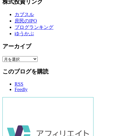
株式投資リンク
カブスル
庶民のIPO
ブログランキング
ゆうかぶ
アーカイブ
ア
ー
このブログを購読
カ
イ
RSS
ブ
Feedly