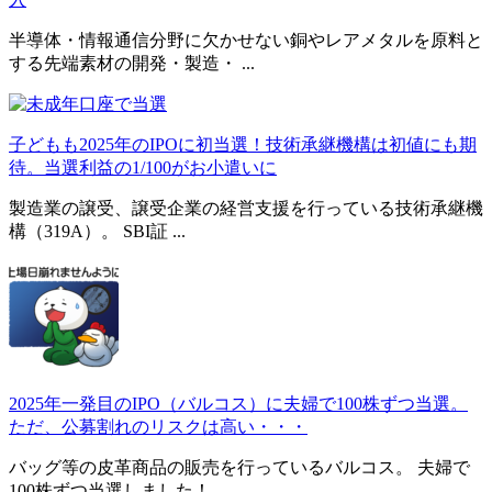
半導体・情報通信分野に欠かせない銅やレアメタルを原料と
する先端素材の開発・製造・ ...
子どもも2025年のIPOに初当選！技術承継機構は初値にも期
待。当選利益の1/100がお小遣いに
製造業の譲受、譲受企業の経営支援を行っている技術承継機
構（319A）。 SBI証 ...
2025年一発目のIPO（バルコス）に夫婦で100株ずつ当選。
ただ、公募割れのリスクは高い・・・
バッグ等の皮革商品の販売を行っているバルコス。 夫婦で
100株ずつ当選しました！ ...