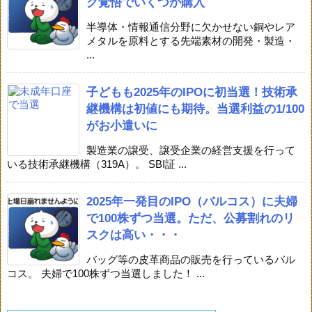
ク覚悟でいくつか購入
半導体・情報通信分野に欠かせない銅やレア
メタルを原料とする先端素材の開発・製造・
...
子どもも2025年のIPOに初当選！技術承
継機構は初値にも期待。当選利益の1/100
がお小遣いに
製造業の譲受、譲受企業の経営支援を行って
いる技術承継機構（319A）。 SBI証 ...
2025年一発目のIPO（バルコス）に夫婦
で100株ずつ当選。ただ、公募割れのリ
スクは高い・・・
バッグ等の皮革商品の販売を行っているバル
コス。 夫婦で100株ずつ当選しました！ ...