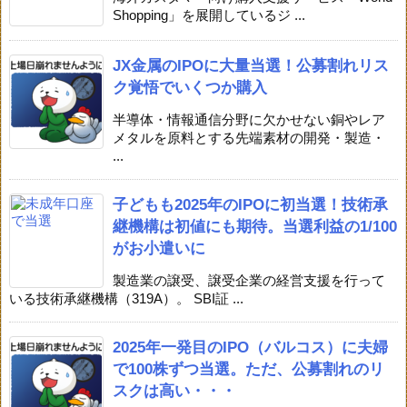
Shopping」を展開しているジ ...
JX金属のIPOに大量当選！公募割れリス
ク覚悟でいくつか購入
半導体・情報通信分野に欠かせない銅やレア
メタルを原料とする先端素材の開発・製造・
...
子どもも2025年のIPOに初当選！技術承
継機構は初値にも期待。当選利益の1/100
がお小遣いに
製造業の譲受、譲受企業の経営支援を行って
いる技術承継機構（319A）。 SBI証 ...
2025年一発目のIPO（バルコス）に夫婦
で100株ずつ当選。ただ、公募割れのリ
スクは高い・・・