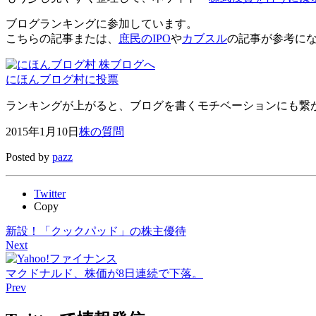
ブログランキングに参加しています。
こちらの記事または、
庶民のIPO
や
カブスル
の記事が参考に
にほんブログ村に投票
ランキングが上がると、ブログを書くモチベーションにも繋がり
2015年1月10日
株の質問
Posted by
pazz
Twitter
Copy
新設！「クックパッド」の株主優待
Next
マクドナルド、株価が8日連続で下落。
Prev