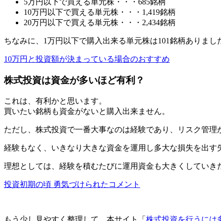
5万円以下で買える単元株・・・685銘柄
10万円以下で買える単元株・・・1,419銘柄
20万円以下で買える単元株・・・2,434銘柄
ちなみに、1万円以下で購入出来る単元株は101銘柄ありまし
10万円と投資額が決まっている場合のおすすめ
株式投資は資金が多いほど有利？
これは、有利かと思います。
買いたい銘柄も資金がないと購入出来ません。
ただし、
株式投資で一番大事なのは経験であり、リスク管理
経験もなく、いきなり大きな資金を運用し
多大な損失を出す
理想としては、
経験を積むたびに運用資金も大きく
していき
投資初期の頃 勇気づけられたコメント
もう少し見やすく整理して、本サイト「
株式投資を行うには