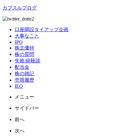
カブスルブログ
口座開設タイアップ企画
大事なこと
IPO
株主優待
株の質問
失敗/経験談
配当金
株の雑記
売買履歴
IEO
メニュー
サイドバー
前へ
次へ