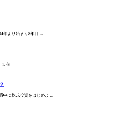
より始まり8年目 ...
個 ...
？
に株式投資をはじめよ ...