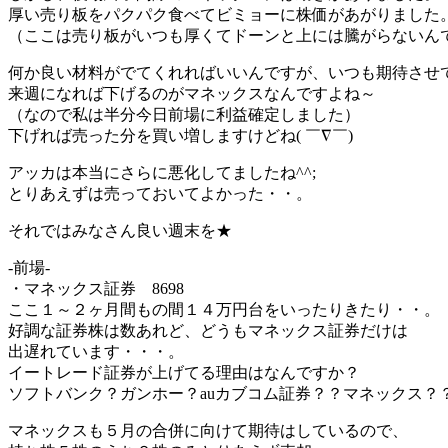
厚い売り板をパクパク食べてビミョーに株価があがりました
（ここは売り板がいつも厚くてドーンと上には騰がらないんです(
何か良い材料がでてくれればいいんですが、いつも期待させ
来週になれば下げるのがマネックスなんですよね～
（なので私は半分今日前場に利益確定しました）
下げれば売った分を買い増しますけどね( ￣∇￣)
アッカは本当にさらに悪化してましたね^^;
とりあえずは売っておいてよかった・・。
それではみなさん良い週末を★
-前場-
・マネックス証券 8698
ここ１～２ヶ月間もの間１４万円台をいったりきたり・・。
好調な証券株は数あれど、どうもマネックス証券だけは
出遅れています・・・。
イートレード証券が上げてる理由はなんですか？
ソフトバンク？ガンホー？auカブコム証券？？マネックス？
マネックスも５月の合併に向けて期待はしているので、