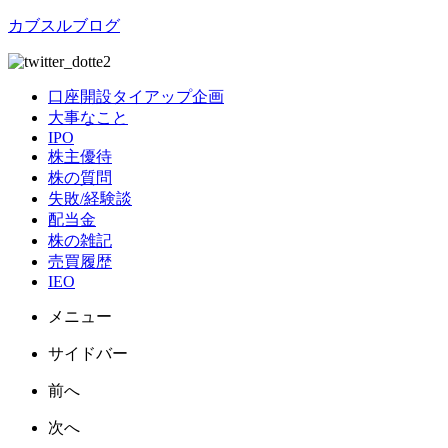
カブスルブログ
口座開設タイアップ企画
大事なこと
IPO
株主優待
株の質問
失敗/経験談
配当金
株の雑記
売買履歴
IEO
メニュー
サイドバー
前へ
次へ