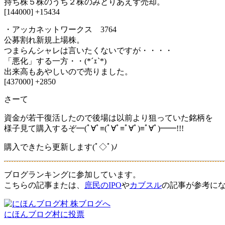
持ち株５株のうち２株のみとりあえず売却。
[144000] +15434
・アッカネットワークス 3764
公募割れ新規上場株。
つまらんシャレは言いたくないですが・・・・
「悪化」する一方・・(*´ｪ`*)
出来高もあやしいので売りました。
[437000] +2850
さーて
資金が若干復活したので後場は以前より狙っていた銘柄を
様子見て購入するぞ━(ﾟ∀ﾟ≡(ﾟ∀ﾟ≡ﾟ∀ﾟ)≡ﾟ∀ﾟ)━━!!!
購入できたら更新します(ﾟ◇ﾟ)ﾉ
ブログランキングに参加しています。
こちらの記事または、
庶民のIPO
や
カブスル
の記事が参考に
にほんブログ村に投票