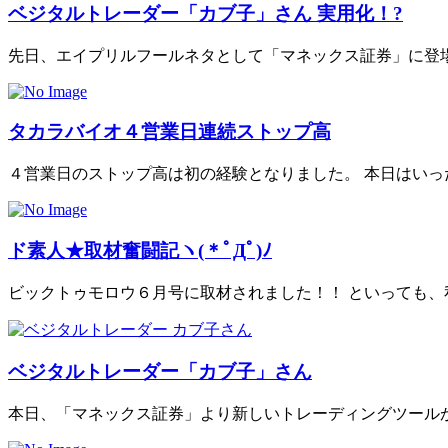
ベジタルトレーダー「カブ子」さん 実用化！?
先日、エイプリルフールネタとして「マネックス証券」に登場し
タカラバイオ４営業日連続ストップ高
４営業日のストップ高は初の経験となりました。 本日はいったん
ド素人★取材奮闘記ヽ(＊ﾟДﾟ)ﾉ
ビックトゥモロウ６月号に取材されました！！ といっても、私の
ベジタルトレーダー「カブ子」さん
本日、「マネックス証券」より新しいトレーディングツールが公開