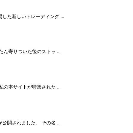
た新しいトレーディング ...
寄りついた後のストッ ...
本サイトが特集された ...
されました。 その名 ...