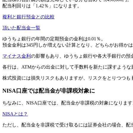
配当利回りは「1.42％」
になります。
複利と銀行預金との比較
頂いた配当金一覧
ゆうちょ銀行の年間の
定期預金の金利は0.01％
。
預金金利は
345円しか増えない
計算となり、どちらがお得かは一
マイナス金利
の影響もあり、
ゆうちょ銀行や各大手銀行の預
各行は、ATMからの出金に対して手数料を新たに課すよう
株式投資には損失リスクもありますが、リスクをとりつつも
NISA口座では配当金が非課税対象に
ちなみに、NISA口座では、配当金が非課税の対象になります
NISAとは？
ただし、配当金を非課税で受け取るには証券会社の場合、配