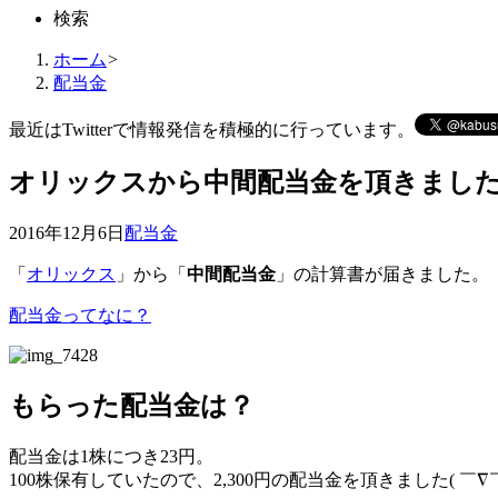
検索
ホーム
>
配当金
最近はTwitterで情報発信を積極的に行っています。
オリックスから中間配当金を頂きました
2016年12月6日
配当金
「
オリックス
」から「
中間配当金
」の計算書が届きました。
配当金ってなに？
もらった配当金は？
配当金は
1株につき23円
。
100株保有していたので、
2,300円の配当金
を頂きました( ￣∇