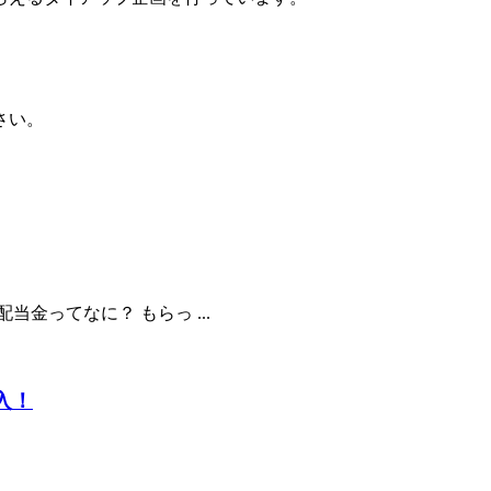
さい。
金ってなに？ もらっ ...
購入！