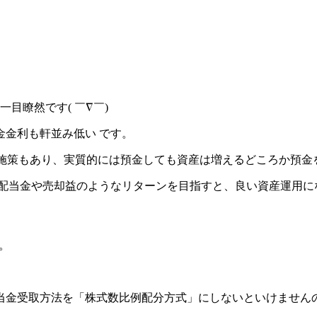
目瞭然です( ￣∇￣)
金金利も軒並み低い
です。
な施策もあり、実質的には預金しても資産は増えるどころか預金
 配当金や売却益のようなリターンを目指すと、良い資産運用に
。
当金受取方法を
「株式数比例配分方式」
にしないといけません