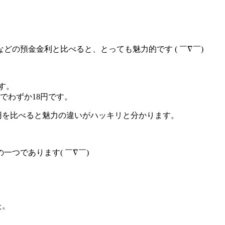
などの預金金利と比べると、とっても魅力的
です ( ￣∇￣)
す。
でわずか18円
です。
円
を比べると魅力の違いがハッキリと分かります。
の一つ
であります( ￣∇￣)
た。