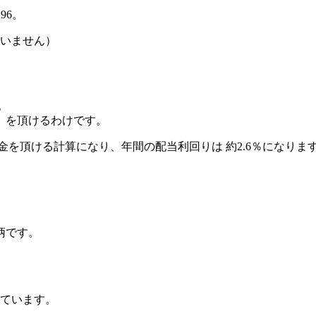
296
。
いません）
。
」を頂けるわけです。
金
を頂ける計算になり、
年間の配当利回りは 約2.6％
になりま
柄です。
ています。