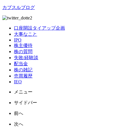
カブスルブログ
口座開設タイアップ企画
大事なこと
IPO
株主優待
株の質問
失敗/経験談
配当金
株の雑記
売買履歴
IEO
メニュー
サイドバー
前へ
次へ