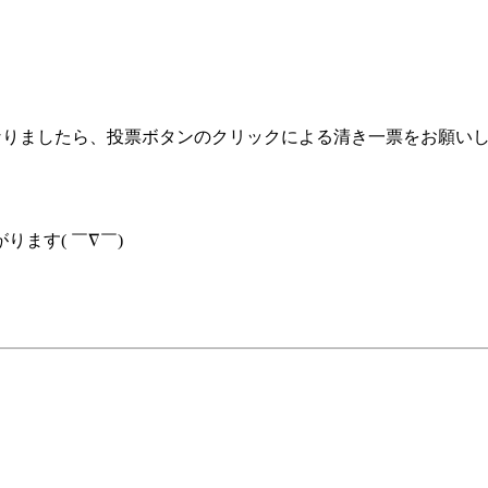
なりましたら、投票ボタンのクリックによる清き一票をお願い
ます( ￣∇￣)