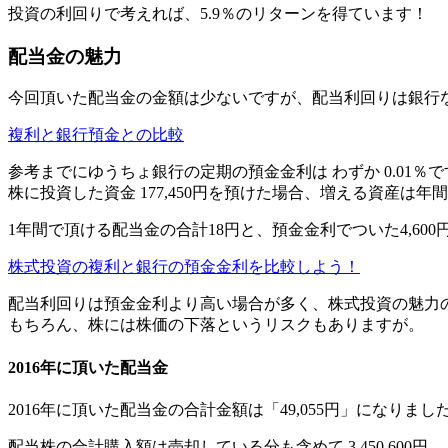
投資の利回りで考えれば、
5.9％のリターン
を得ています！
配当金の魅力
今回頂いた配当金の金額は少ないですが、
配当利回りは銀行
複利と銀行預金との比較
参考までにゆうちょ銀行の定期の預金金利は わずか
0.01％
で
株に投資した資金 177,450円を預けた場合、増える資産は
年間
1年間で頂ける配当金の合計
18円
と、預金金利でついた
4,600
株式投資の複利と銀行の預金金利を比較しよう！
配当利回りは預金金利より高い場合が多く、
株式投資の魅力
もちろん、株には株価の下落というリスクもありますが。
2016年に頂いた配当金
2016年に頂いた配当金の合計金額は
「49,055円」
になりまし
配当株の合計購入額は売却している分も含めて
3,450,600円
。