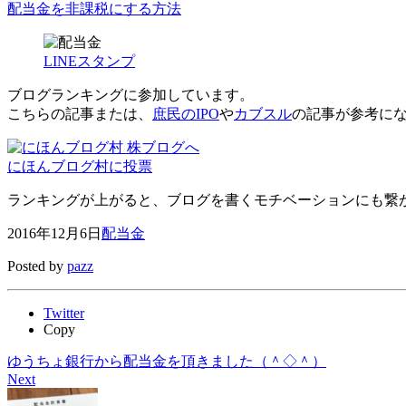
配当金を非課税にする方法
LINEスタンプ
ブログランキングに参加しています。
こちらの記事または、
庶民のIPO
や
カブスル
の記事が参考に
にほんブログ村に投票
ランキングが上がると、ブログを書くモチベーションにも繋がり
2016年12月6日
配当金
Posted by
pazz
Twitter
Copy
ゆうちょ銀行から配当金を頂きました（＾◇＾）
Next