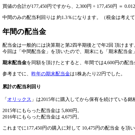
買値の合計が
177,450円
ですから、2,300円 ÷ 177,450円 ＝
0.01
中間のみの配当利回りは 約1.3％
になります。
（税金は考えて
年間の配当金
配当金は一般的には決算期と第2四半期後とで
年2回 頂けます
今回は「中間配当金」を頂いたので、期末にも「期末配当金
期末配当金
を同額を頂けたとすると、
年間では4,600円の配当
参考までに、
昨年の期末配当金
は
1株あたり22円
でした。
累計の配当利回り
「
オリックス
」は2015年に購入してから保有を続けている銘
2015年にもらった配当金は
5,800円
。
2016年にもらった配当金は
4,675円
。
これまでに
177,450円の購入
に対して
10,475円の配当金
を頂い