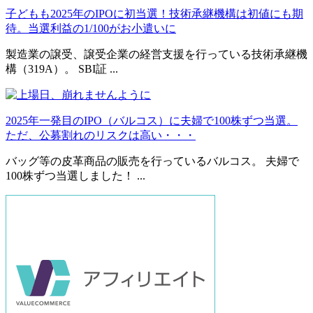
子どもも2025年のIPOに初当選！技術承継機構は初値にも期
待。当選利益の1/100がお小遣いに
製造業の譲受、譲受企業の経営支援を行っている技術承継機
構（319A）。 SBI証 ...
2025年一発目のIPO（バルコス）に夫婦で100株ずつ当選。
ただ、公募割れのリスクは高い・・・
バッグ等の皮革商品の販売を行っているバルコス。 夫婦で
100株ずつ当選しました！ ...