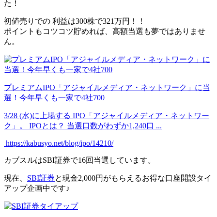
た！
初値売りでの
利益は300株で321万円
！！
ポイントもコツコツ貯めれば、高額当選も夢ではありませ
ん。
プレミアムIPO「アジャイルメディア・ネットワーク」に当
選！今年早くも一家で4社700
3/28 (水)に上場する IPO「アジャイルメディア・ネットワー
ク」。 IPOとは？ 当選口数がわずか1,240口 ...
https://kabusyo.net/blog/ipo/14210/
カブスルはSBI証券で16回当選しています。
現在、
SBI証券
と
現金2,000円がもらえるお得な口座開設タイ
アップ企画中
です♪