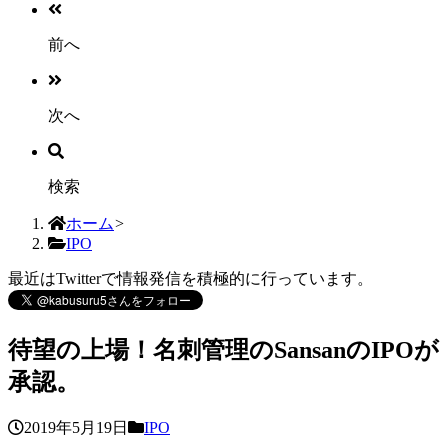
前へ
次へ
検索
ホーム
>
IPO
最近はTwitterで情報発信を積極的に行っています。
待望の上場！名刺管理のSansanのIPOが
承認。
2019年5月19日
IPO