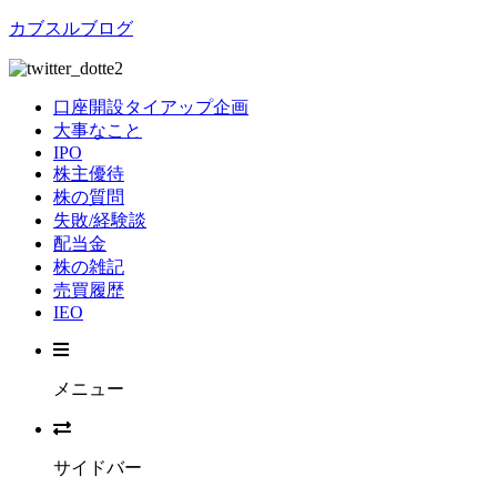
カブスルブログ
口座開設タイアップ企画
大事なこと
IPO
株主優待
株の質問
失敗/経験談
配当金
株の雑記
売買履歴
IEO
メニュー
サイドバー