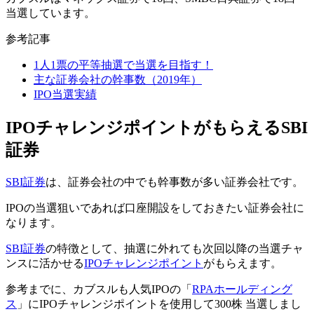
当選しています。
参考記事
1人1票の平等抽選で当選を目指す！
主な証券会社の幹事数（2019年）
IPO当選実績
IPOチャレンジポイントがもらえるSBI
証券
SBI証券
は、証券会社の中でも
幹事数が多い証券会社
です。
IPOの当選狙いであれば
口座開設をしておきたい証券会社
に
なります。
SBI証券
の特徴として、抽選に外れても
次回以降の当選チャ
ンスに活かせる
IPOチャレンジポイント
がもらえます。
参考までに、カブスルも人気IPOの「
RPAホールディング
ス
」にIPOチャレンジポイントを使用して
300株 当選
しまし