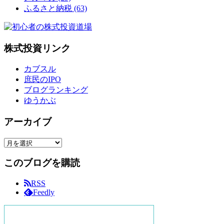
ふるさと納税
(63)
株式投資リンク
カブスル
庶民のIPO
ブログランキング
ゆうかぶ
アーカイブ
ア
ー
このブログを購読
カ
イ
RSS
ブ
Feedly