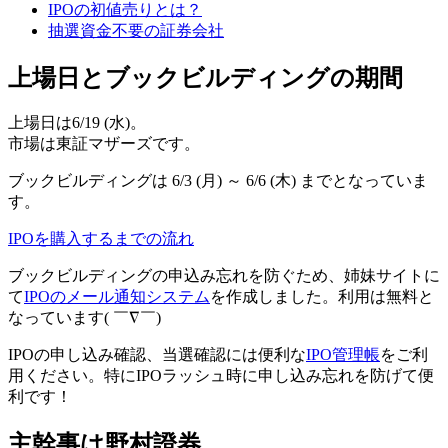
IPOの初値売りとは？
抽選資金不要の証券会社
上場日とブックビルディングの期間
上場日は6/19 (水)。
市場は東証マザーズです。
ブックビルディングは
6/3 (月) ～ 6/6 (木)
までとなっていま
す。
IPOを購入するまでの流れ
ブックビルディングの申込み忘れを防ぐため、姉妹サイトに
て
IPOのメール通知システム
を作成しました。利用は
無料
と
なっています( ￣∇￣)
IPOの申し込み確認、当選確認には便利な
IPO管理帳
をご利
用ください。特にIPOラッシュ時に申し込み忘れを防げて便
利です！
主幹事は野村證券