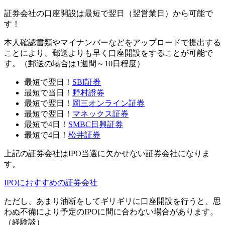
証券会社の口座開設は
最短で翌日（翌営業日）
から可能で
す！
本人確認書類やマイナンバーなどをアップロードで提出する
ことにより、郵送よりも早く口座開設をすることが可能で
す。
（郵送の場合は1週間～10日程度）
最短で翌日！
SBI証券
最短で当日！
野村證券
最短で翌日！
岡三オンライン証券
最短で翌日！
マネックス証券
最短で4日！
SMBC日興証券
最短で4日！
松井証券
上記の証券会社はIPO当選に欠かせない証券会社になりま
す。
IPOにおすすめの証券会社
ただし、あまり油断をしてギリギリに口座開設を行うと、思
わぬ不備により予定のIPOに間に合わない場合があります。
（経験談）