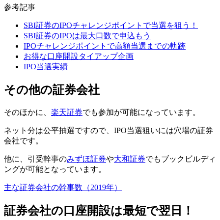
参考記事
SBI証券のIPOチャレンジポイントで当選を狙う！
SBI証券のIPOは最大口数で申込もう
IPOチャレンジポイントで高額当選までの軌跡
お得な口座開設タイアップ企画
IPO当選実績
その他の証券会社
そのほかに、
楽天証券
でも参加が可能になっています。
ネット分は公平抽選ですので、
IPO当選狙いには穴場の証券
会社
です。
他に、引受幹事の
みずほ証券
や
大和証券
でもブックビルディ
ングが可能となっています。
主な証券会社の幹事数（2019年）
証券会社の口座開設は最短で翌日！