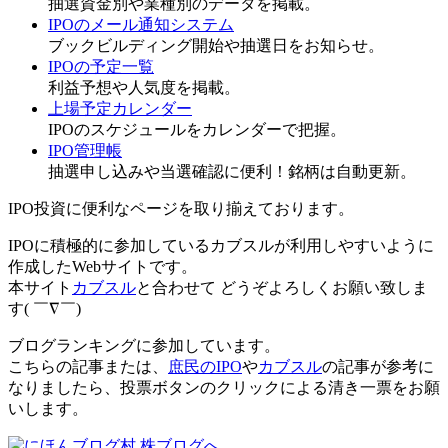
抽選資金別や業種別のデータを掲載。
IPOのメール通知システム
ブックビルディング開始や抽選日をお知らせ。
IPOの予定一覧
利益予想や人気度を掲載。
上場予定カレンダー
IPOのスケジュールをカレンダーで把握。
IPO管理帳
抽選申し込みや当選確認に便利！銘柄は自動更新。
IPO投資に便利なページを取り揃えております。
IPOに積極的に参加しているカブスル
が利用しやすいように
作成したWebサイトです。
本サイト
カブスル
と合わせて どうぞよろしくお願い致しま
す( ￣∇￣)
ブログランキングに参加しています。
こちらの記事または、
庶民のIPO
や
カブスル
の記事が参考に
なりましたら、投票ボタンのクリックによる清き一票をお願
いします。