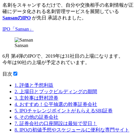
名刺をスキャンするだけで、自分や交換相手の名刺情報が正
確にデータ化される名刺管理サービスを展開している
SansanのIPO
が先日 承認されました。
IPO「Sansan」
Sansan
6月 第4弾のIPOで、2019年は31社目の上場になります。
今年は90社の上場が予定されています。
目次
1.
評価と予想利益
2.
上場日とブックビルディングの期間
3.
主幹事は野村證券
4.
おすすめ！公平抽選の幹事証券会社
5.
IPOチャレンジポイントがもらえるSBI証券
6.
その他の証券会社
7.
証券会社の口座開設は最短で翌日！
8.
IPOの初値予想やスケジュールに便利な専門サイト