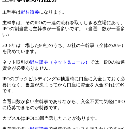
主幹事は
野村證券
になります。
主幹事は、そのIPOの一連の流れを取りしきる立場にあり、
IPOの割当数も主幹事が一番多い
です。（
当選口数が一番多
い
）
2018年は上場した90社のうち、23社の主幹事（全体の26%）
を務めています。
ネット取引の
野村證券（ネット＆コール）
では、IPOの抽選
資金が必要ありません。
IPOのブックビルディングや抽選時に口座に入金しておく必
要はなく、
当選が決まってから口座に資金を入金すればOK
です。
当選口数が多い主幹事でありながら、入金不要で気軽にIPO
に応募できるのが特徴です。
カブスルはIPOに3回当選したことがあります。
当選数の多い
野村證券
で
当選のチャンスを掴みたい
ですね(