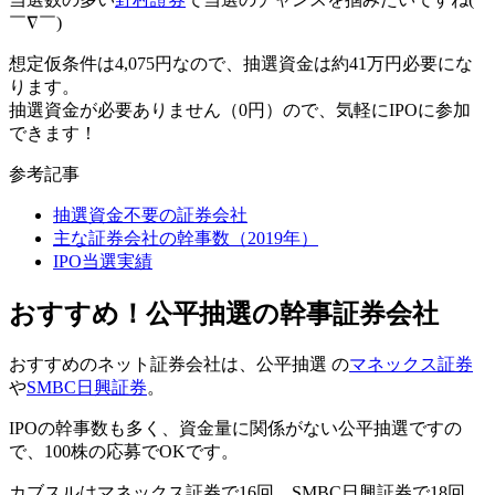
￣∇￣)
想定仮条件は
4,075円
なので、
抽選資金は約41万円必要
にな
ります。
抽選資金が必要ありません（0円）
ので、気軽にIPOに参加
できます！
参考記事
抽選資金不要の証券会社
主な証券会社の幹事数（2019年）
IPO当選実績
おすすめ！公平抽選の幹事証券会社
おすすめのネット証券会社は、
公平抽選
の
マネックス証券
や
SMBC日興証券
。
IPOの幹事数も多く、
資金量に関係がない公平抽選
ですの
で、100株の応募でOKです。
カブスルはマネックス証券で16回、SMBC日興証券で18回