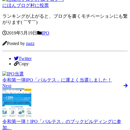
にほんブログ村に投票
ランキングが上がると、ブログを書くモチベーションにも繋
がります( ￣∇￣)
2019年5月19日
IPO
Posted by
pazz
Twitter
Copy
令和第一弾IPO「バルテス」に運よく当選しました！
Next
令和第一弾！IPO「バルテス」のブックビルディングに参
加。