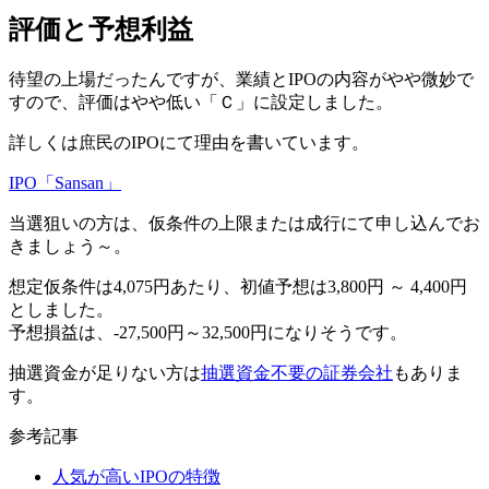
評価と予想利益
待望の上場だったんですが、業績とIPOの内容がやや微妙で
すので、評価は
やや低い「Ｃ」
に設定しました。
詳しくは庶民のIPOにて理由を書いています。
IPO「Sansan」
当選狙いの方は、
仮条件の上限または成行
にて申し込んでお
きましょう～。
想定仮条件は4,075円あたり、
初値予想は3,800円 ～ 4,400円
としました。
予想損益は、
-27,500円～32,500円
になりそうです。
抽選資金が足りない方は
抽選資金不要の証券会社
もありま
す。
参考記事
人気が高いIPOの特徴