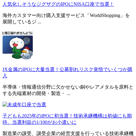
人気化しそうなジグザグのIPOにNISA口座で当選！
海外カスタマー向け購入支援サービス「WorldShopping」を
展開しているジ ...
JX金属のIPOに大量当選！公募割れリスク覚悟でいくつか購
入
半導体・情報通信分野に欠かせない銅やレアメタルを原料と
する先端素材の開発・製造・ ...
子どもも2025年のIPOに初当選！技術承継機構は初値にも期
待。当選利益の1/100がお小遣いに
製造業の譲受、譲受企業の経営支援を行っている技術承継機