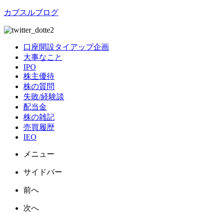
カブスルブログ
口座開設タイアップ企画
大事なこと
IPO
株主優待
株の質問
失敗/経験談
配当金
株の雑記
売買履歴
IEO
メニュー
サイドバー
前へ
次へ