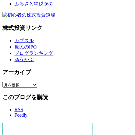
ふるさと納税
(63)
株式投資リンク
カブスル
庶民のIPO
ブログランキング
ゆうかぶ
アーカイブ
ア
ー
このブログを購読
カ
イ
RSS
ブ
Feedly