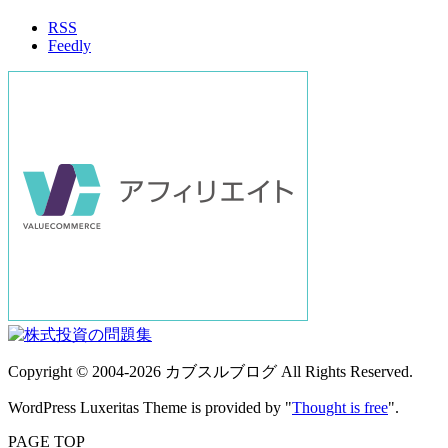
イ
RSS
ブ
Feedly
Copyright ©
2004
-2026
カブスルブログ
All Rights Reserved.
WordPress Luxeritas Theme is provided by "
Thought is free
".
PAGE TOP