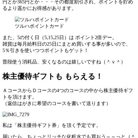
円とか365円とか・・・その都度割引され、ポイントを貯め
るより遥かにお得感があります。
ツルハポイントカード
また、
5の付く日
（5,15,25日）は
ポイント2倍デー
。
雑貨は毎月給料日の25日にまとめ買いする事が多いので、
5％引きを使いつつポイントもゲット！
普段使う消耗品、安くなるのは嬉しいですね（＾ｖ＾）
株主優待ギフトも もらえる！
ＡコースからＤコースの4つのコースの中から
株主優待ギフ
ト
を頂けます。
（返信はがきに希望のコースを書いて送ります）
私は
「株主優待ギフト券」
を頂く予定です。
届いたら、
ちょっとリッチな化粧水
でも買おう～～っと（＾