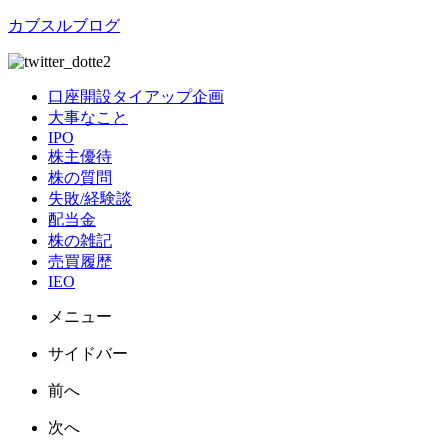
カブスルブログ
口座開設タイアップ企画
大事なこと
IPO
株主優待
株の質問
失敗/経験談
配当金
株の雑記
売買履歴
IEO
メニュー
サイドバー
前へ
次へ