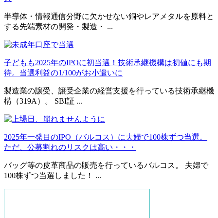
半導体・情報通信分野に欠かせない銅やレアメタルを原料と
する先端素材の開発・製造・ ...
子どもも2025年のIPOに初当選！技術承継機構は初値にも期
待。当選利益の1/100がお小遣いに
製造業の譲受、譲受企業の経営支援を行っている技術承継機
構（319A）。 SBI証 ...
2025年一発目のIPO（バルコス）に夫婦で100株ずつ当選。
ただ、公募割れのリスクは高い・・・
バッグ等の皮革商品の販売を行っているバルコス。 夫婦で
100株ずつ当選しました！ ...