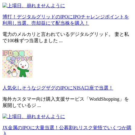
博打！デジタルグリッドのIPOにIPOチャレンジポイントを
利用し当選。売却益にて配当株を購入！
電力のメルカリと言われているデジタルグリッド。 妻と私
で100株ずつ当選しました ...
人気化しそうなジグザグのIPOにNISA口座で当選！
海外カスタマー向け購入支援サービス「WorldShopping」を
展開しているジ ...
JX金属のIPOに大量当選！公募割れリスク覚悟でいくつか購
入