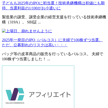
子どもも2025年のIPOに初当選！技術承継機構は初値にも期
待。当選利益の1/100がお小遣いに
製造業の譲受、譲受企業の経営支援を行っている技術承継機
構（319A）。 SBI証 ...
2025年一発目のIPO（バルコス）に夫婦で100株ずつ当選。
ただ、公募割れのリスクは高い・・・
バッグ等の皮革商品の販売を行っているバルコス。 夫婦で
100株ずつ当選しました！ ...