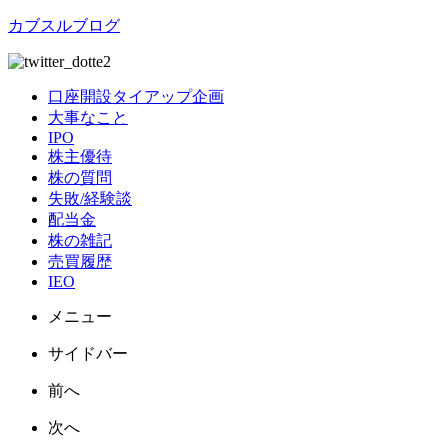
カブスルブログ
口座開設タイアップ企画
大事なこと
IPO
株主優待
株の質問
失敗/経験談
配当金
株の雑記
売買履歴
IEO
メニュー
サイドバー
前へ
次へ