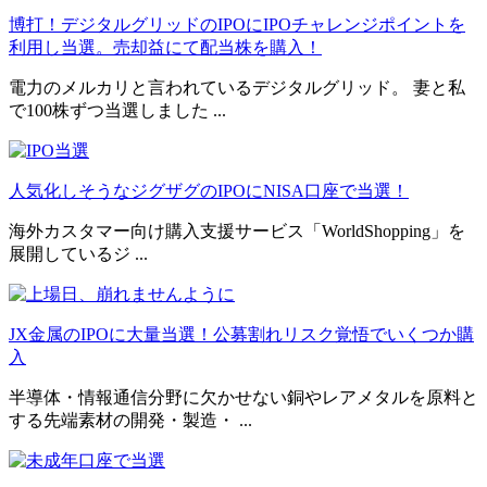
博打！デジタルグリッドのIPOにIPOチャレンジポイントを
利用し当選。売却益にて配当株を購入！
電力のメルカリと言われているデジタルグリッド。 妻と私
で100株ずつ当選しました ...
人気化しそうなジグザグのIPOにNISA口座で当選！
海外カスタマー向け購入支援サービス「WorldShopping」を
展開しているジ ...
JX金属のIPOに大量当選！公募割れリスク覚悟でいくつか購
入
半導体・情報通信分野に欠かせない銅やレアメタルを原料と
する先端素材の開発・製造・ ...