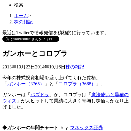
検索
ホーム
>
株の雑記
最近はTwitterで情報発信を積極的に行っています。
ガンホーとコロプラ
2013年10月23日
2014年10月6日
株の雑記
今年の株式投資相場を盛り上げてくれた銘柄。
「
ガンホー（3765）
」と「
コロプラ（3668）
」。
ガンホーは「
パズドラ
」が、コロプラは「
魔法使いと黒猫の
ウィズ
」が大ヒットして業績に大きく寄与し株価もかなり上
げました。
◆ガンホーの年間チャート
ｂｙ
マネックス証券