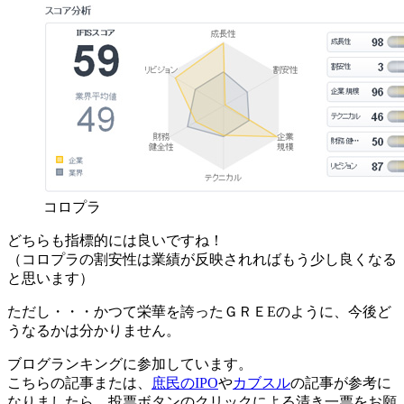
コロプラ
どちらも指標的には良いですね！
（コロプラの割安性は業績が反映されればもう少し良くなる
と思います）
ただし・・・かつて栄華を誇ったＧＲＥEのように、今後ど
うなるかは分かりません。
ブログランキングに参加しています。
こちらの記事または、
庶民のIPO
や
カブスル
の記事が参考に
なりましたら、投票ボタンのクリックによる清き一票をお願