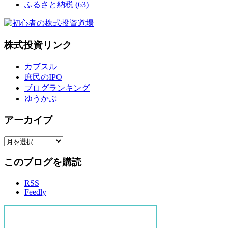
ふるさと納税
(63)
株式投資リンク
カブスル
庶民のIPO
ブログランキング
ゆうかぶ
アーカイブ
ア
ー
このブログを購読
カ
イ
RSS
ブ
Feedly