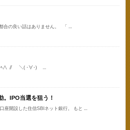
合の良い話はありません。 「 ...
∥ ＼( ･∀･) ...
動。IPO当選を狙う！
座開設した住信SBIネット銀行。 もと ...