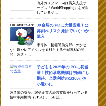
海外カスタマー向け購入支援サ
ービス「WorldShopping」を展開
しているジ ...
JX金属のIPOに大量当選！公
募割れリスク覚悟でいくつか
購入
半導体・情報通信分野に欠かせ
ない銅やレアメタルを原料とする先端素材の開
発・製造・ ...
子どもも2025年のIPOに初当
選！技術承継機構は初値にも
期待。当選利益の1/100がお
小遣いに
製造業の譲受、譲受企業の経営支援を行っている
技術承継機構（319A）。 SBI証 ...