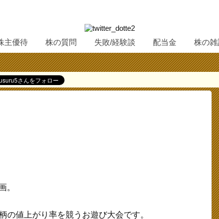
株主優待
株の質問
失敗/経験談
配当金
株の雑
画。
銘柄の値上がり率を競うお遊び大会です。