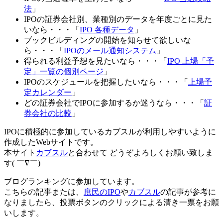
法
」
IPOの証券会社別、業種別のデータを年度ごとに見た
いなら・・・
「
IPO 各種データ
」
ブックビルディングの開始を知らせて欲しいな
ら・・・
「
IPOのメール通知システム
」
得られる利益予想を見たいなら・・・
「
IPO 上場「予
定」一覧の個別ページ
」
IPOのスケジュールを把握したいなら・・・
「
上場予
定カレンダー
」
どの証券会社でIPOに参加するか迷うなら・・・
「
証
券会社の比較
」
IPOに積極的に参加しているカブスル
が利用しやすいように
作成したWebサイトです。
本サイト
カブスル
と合わせて どうぞよろしくお願い致しま
す( ￣∇￣)
ブログランキングに参加しています。
こちらの記事または、
庶民のIPO
や
カブスル
の記事が参考に
なりましたら、投票ボタンのクリックによる清き一票をお願
いします。