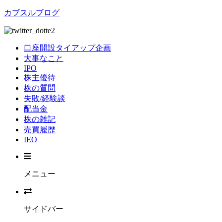
カブスルブログ
口座開設タイアップ企画
大事なこと
IPO
株主優待
株の質問
失敗/経験談
配当金
株の雑記
売買履歴
IEO
メニュー
サイドバー