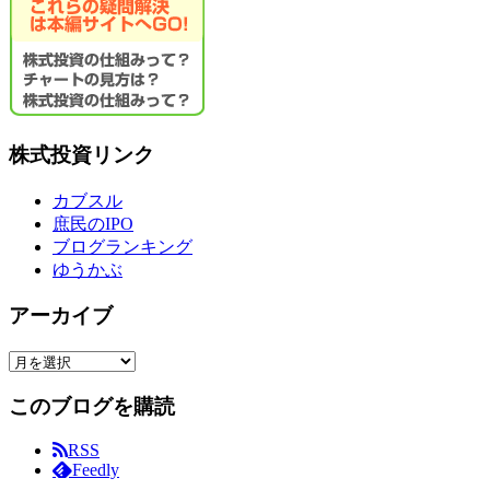
株式投資リンク
カブスル
庶民のIPO
ブログランキング
ゆうかぶ
アーカイブ
ア
ー
このブログを購読
カ
イ
RSS
ブ
Feedly