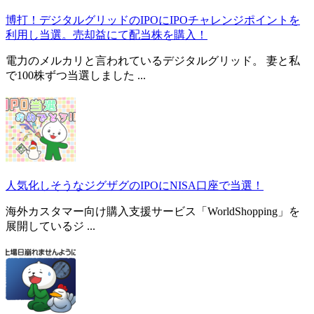
博打！デジタルグリッドのIPOにIPOチャレンジポイントを
利用し当選。売却益にて配当株を購入！
電力のメルカリと言われているデジタルグリッド。 妻と私
で100株ずつ当選しました ...
人気化しそうなジグザグのIPOにNISA口座で当選！
海外カスタマー向け購入支援サービス「WorldShopping」を
展開しているジ ...