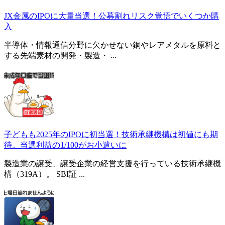
JX金属のIPOに大量当選！公募割れリスク覚悟でいくつか購
入
半導体・情報通信分野に欠かせない銅やレアメタルを原料と
する先端素材の開発・製造・ ...
子どもも2025年のIPOに初当選！技術承継機構は初値にも期
待。当選利益の1/100がお小遣いに
製造業の譲受、譲受企業の経営支援を行っている技術承継機
構（319A）。 SBI証 ...