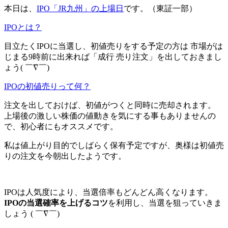
本日は、
IPO「JR九州」の上場日
です。（東証一部）
IPOとは？
目立たくIPOに当選し、
初値売りをする予定の方
は 市場がは
じまる9時前に出来れば
「成行 売り注文」
を出しておきまし
ょう( ￣∇￣)
IPOの初値売りって何？
注文を出しておけば、初値がつくと同時に売却されます。
上場後の激しい株価の値動きを気にする事もありませんの
で、初心者にもオススメです。
私は値上がり目的でしばらく保有予定ですが、奥様は初値売
りの注文を今朝出したようです。
IPOは人気度により、当選倍率もどんどん高くなります。
IPOの当選確率を上げるコツ
を利用し、当選を狙っていきま
しょう ( ￣∇￣)