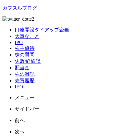
カブスルブログ
口座開設タイアップ企画
大事なこと
IPO
株主優待
株の質問
失敗/経験談
配当金
株の雑記
売買履歴
IEO
メニュー
サイドバー
前へ
次へ