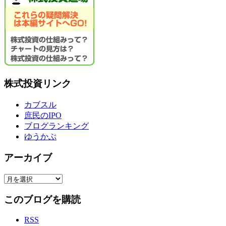
株式投資リンク
カブスル
庶民のIPO
ブログランキング
ゆうかぶ
アーカイブ
ア
ー
このブログを購読
カ
イ
RSS
ブ