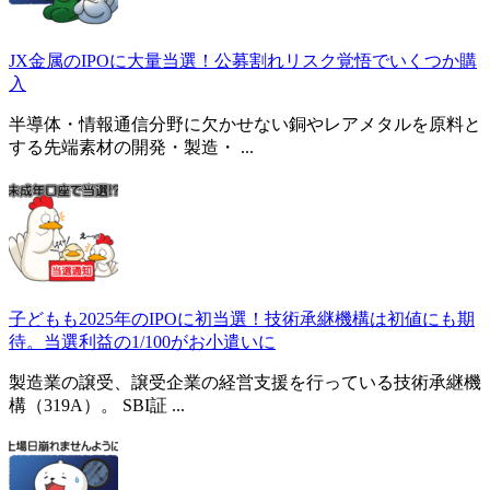
JX金属のIPOに大量当選！公募割れリスク覚悟でいくつか購
入
半導体・情報通信分野に欠かせない銅やレアメタルを原料と
する先端素材の開発・製造・ ...
子どもも2025年のIPOに初当選！技術承継機構は初値にも期
待。当選利益の1/100がお小遣いに
製造業の譲受、譲受企業の経営支援を行っている技術承継機
構（319A）。 SBI証 ...