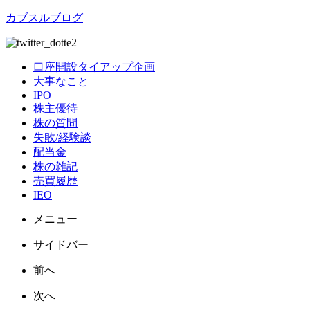
カブスルブログ
口座開設タイアップ企画
大事なこと
IPO
株主優待
株の質問
失敗/経験談
配当金
株の雑記
売買履歴
IEO
メニュー
サイドバー
前へ
次へ