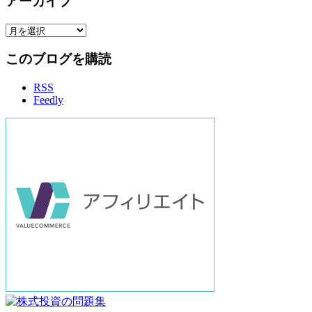
アーカイブ
ア
ー
このブログを購読
カ
イ
RSS
ブ
Feedly