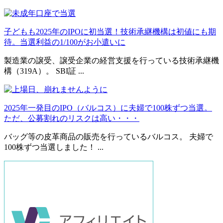
子どもも2025年のIPOに初当選！技術承継機構は初値にも期
待。当選利益の1/100がお小遣いに
製造業の譲受、譲受企業の経営支援を行っている技術承継機
構（319A）。 SBI証 ...
2025年一発目のIPO（バルコス）に夫婦で100株ずつ当選。
ただ、公募割れのリスクは高い・・・
バッグ等の皮革商品の販売を行っているバルコス。 夫婦で
100株ずつ当選しました！ ...