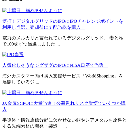
博打！デジタルグリッドのIPOにIPOチャレンジポイントを
利用し当選。売却益にて配当株を購入！
電力のメルカリと言われているデジタルグリッド。 妻と私
で100株ずつ当選しました ...
人気化しそうなジグザグのIPOにNISA口座で当選！
海外カスタマー向け購入支援サービス「WorldShopping」を
展開しているジ ...
JX金属のIPOに大量当選！公募割れリスク覚悟でいくつか購
入
半導体・情報通信分野に欠かせない銅やレアメタルを原料と
する先端素材の開発・製造・ ...