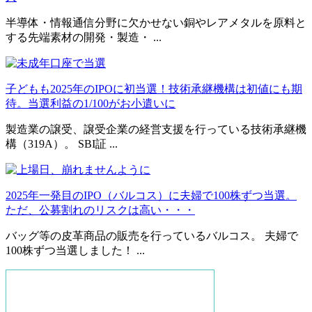
半導体・情報通信分野に欠かせない銅やレアメタルを原料と
する先端素材の開発・製造・ ...
子どもも2025年のIPOに初当選！技術承継機構は初値にも期
待。当選利益の1/100がお小遣いに
製造業の譲受、譲受企業の経営支援を行っている技術承継機
構（319A）。 SBI証 ...
2025年一発目のIPO（バルコス）に夫婦で100株ずつ当選。
ただ、公募割れのリスクは高い・・・
バッグ等の皮革商品の販売を行っているバルコス。 夫婦で
100株ずつ当選しました！ ...