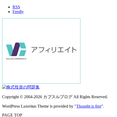
イ
RSS
ブ
Feedly
Copyright ©
2004
-2026
カブスルブログ
All Rights Reserved.
WordPress Luxeritas Theme is provided by "
Thought is free
".
PAGE TOP