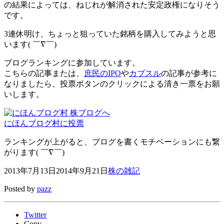
の結果によっては、ねじれが解消された安定政権になりそう
です。
3連休明け、ちょっと狙っていた銘柄を購入してみようと思
います( ￣∇￣)
ブログランキングに参加しています。
こちらの記事または、
庶民のIPO
や
カブスル
の記事が参考に
なりましたら、投票ボタンのクリックによる清き一票をお願
いします。
にほんブログ村に投票
ランキングが上がると、ブログを書くモチベーションにも繋
がります( ￣∇￣)
2013年7月13日
2014年9月21日
株の雑記
Posted by
pazz
Twitter
Copy