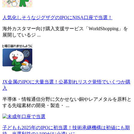
人気化しそうなジグザグのIPOにNISA口座で当選！
海外カスタマー向け購入支援サービス「WorldShopping」を
展開しているジ ...
JX金属のIPOに大量当選！公募割れリスク覚悟でいくつか購
入
半導体・情報通信分野に欠かせない銅やレアメタルを原料と
する先端素材の開発・製造・ ...
子どもも2025年のIPOに初当選！技術承継機構は初値にも期
待。当選利益の1/100がお小遣いに