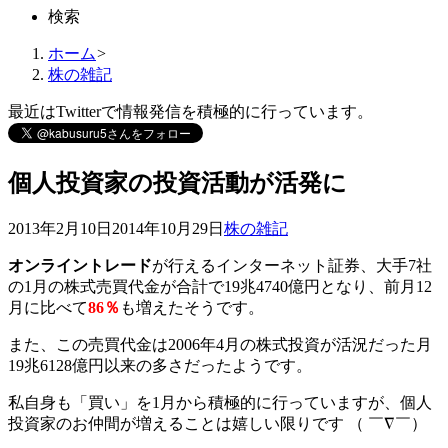
検索
ホーム
>
株の雑記
最近はTwitterで情報発信を積極的に行っています。
個人投資家の投資活動が活発に
2013年2月10日
2014年10月29日
株の雑記
オンライントレード
が行えるインターネット証券、大手7社
の1月の株式売買代金が合計で19兆4740億円となり、前月12
月に比べて
86％
も増えたそうです。
また、この売買代金は2006年4月の株式投資が活況だった月
19兆6128億円以来の多さだったようです。
私自身も「買い」を1月から積極的に行っていますが、個人
投資家のお仲間が増えることは嬉しい限りです （ ￣∇￣）