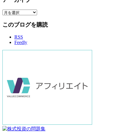
ア
ー
このブログを購読
カ
イ
RSS
ブ
Feedly