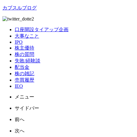
カブスルブログ
口座開設タイアップ企画
大事なこと
IPO
株主優待
株の質問
失敗/経験談
配当金
株の雑記
売買履歴
IEO
メニュー
サイドバー
前へ
次へ