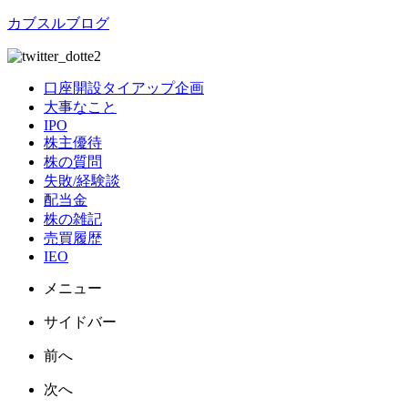
カブスルブログ
口座開設タイアップ企画
大事なこと
IPO
株主優待
株の質問
失敗/経験談
配当金
株の雑記
売買履歴
IEO
メニュー
サイドバー
前へ
次へ