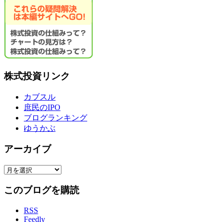
株式投資リンク
カブスル
庶民のIPO
ブログランキング
ゆうかぶ
アーカイブ
ア
ー
このブログを購読
カ
イ
RSS
ブ
Feedly