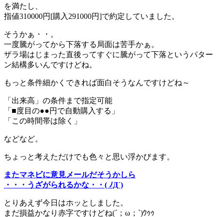
を満たし、
指値310000円[購入291000円]で約定していました。
そうかぁ・・。
一度騰がってから下落する局面は苦手かぁ。
ザラ場はじまった直後ってすぐに騰がって下落というパター
ン結構多いんですけどね。
もっと条件細かくできれば面白そうなんですけどね～
「出来高」の条件まで指定可能
「■度目の●●円で自動購入する」
「この時間帯は除く」
などなど。
ちょっと考えただけでも色々と思い浮かびます。
またマネビに意見メールだそうかしら
・・・うざがられるかな・・( ﾉД`)
とりあえず今日はホッとしました。
まだ損益かなり赤字ですけどね(´；ω；`)ｳｩｩ