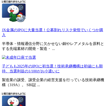
JX金属のIPOに大量当選！公募割れリスク覚悟でいくつか購
入
半導体・情報通信分野に欠かせない銅やレアメタルを原料と
する先端素材の開発・製造・ ...
子どもも2025年のIPOに初当選！技術承継機構は初値にも期
待。当選利益の1/100がお小遣いに
製造業の譲受、譲受企業の経営支援を行っている技術承継機
構（319A）。 SBI証 ...