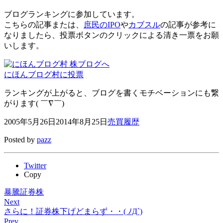
ブログランキングに参加しています。
こちらの記事または、
庶民のIPO
や
カブスル
の記事が参考に
なりましたら、投票ボタンのクリックによる清き一票をお願
いします。
にほんブログ村に投票
ランキングが上がると、ブログを書くモチベーションにも繋
がります( ￣∇￣)
2005年5月26日
2014年8月25日
売買履歴
Posted by
pazz
Twitter
Copy
暴騰証券株
Next
さらに！証券株下げどまらず・・( ﾉД`)
Prev