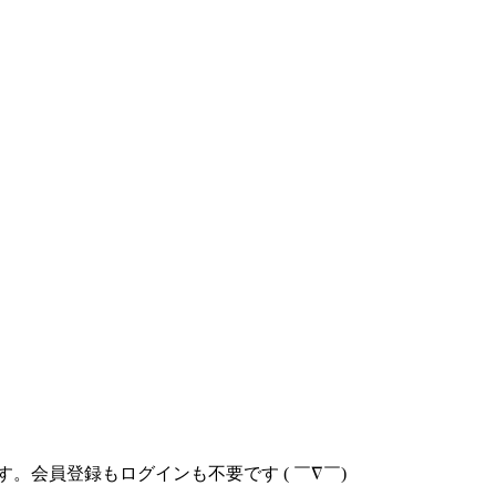
す。
会員登録もログインも不要
です ( ￣∇￣)