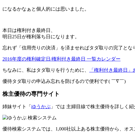
になるかなぁと個人的には思いました。
本日は権利付き最終日、
明日25日が権利落ち日になります。
忘れず
「信用売りの決済」
を済ませればタダ取りの完了とな
2016年度の権利確定日/権利付き最終日 一覧カレンダー
ちなみに、私はタダ取りを行うために、
「権利付き最終日」
優待タダ取りの申込み忘れを防げる
ので便利です( ￣∇￣)
株主優待の専門サイト
姉妹サイト「
ゆうかぶ
」では 主婦目線で株主優待を詳しく紹
優待検索システムでは、1,000社以上ある株主優待から、
オス