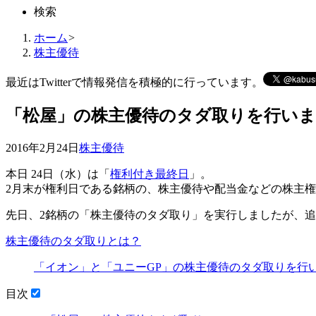
検索
ホーム
>
株主優待
最近はTwitterで情報発信を積極的に行っています。
「松屋」の株主優待のタダ取りを行い
2016年2月24日
株主優待
本日 24日（水）は「
権利付き最終日
」。
2月末が権利日である銘柄の、株主優待や配当金などの
株主権
先日、2銘柄の
「株主優待のタダ取り」
を実行しましたが、追
株主優待のタダ取りとは？
「イオン」と「ユニーGP」の株主優待のタダ取りを行い
目次