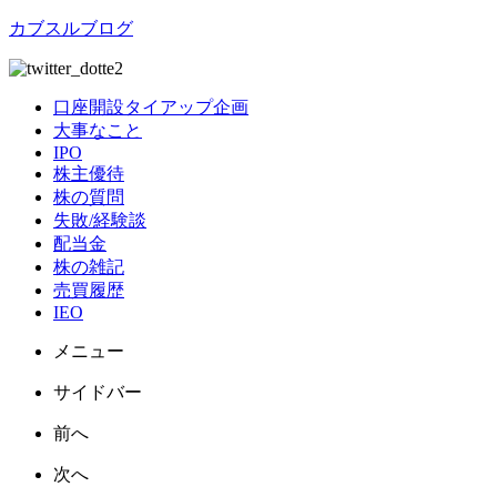
カブスルブログ
口座開設タイアップ企画
大事なこと
IPO
株主優待
株の質問
失敗/経験談
配当金
株の雑記
売買履歴
IEO
メニュー
サイドバー
前へ
次へ