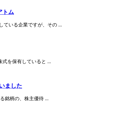
アトム
いる企業ですが、その ...
式を保有していると ...
いました
銘柄の、株主優待 ...