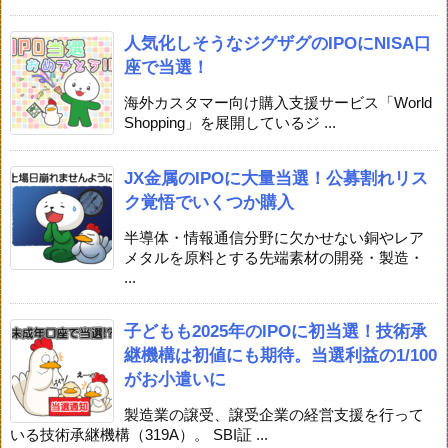
人気化しそうなジグザグのIPOにNISA口
座で当選！
海外カスタマー向け購入支援サービス「World
Shopping」を展開しているジ ...
JX金属のIPOに大量当選！公募割れリス
ク覚悟でいくつか購入
半導体・情報通信分野に欠かせない銅やレア
メタルを原料とする先端素材の開発・製造・
...
子どもも2025年のIPOに初当選！技術承
継機構は初値にも期待。当選利益の1/100
がお小遣いに
製造業の譲受、譲受企業の経営支援を行って
いる技術承継機構（319A）。 SBI証 ...