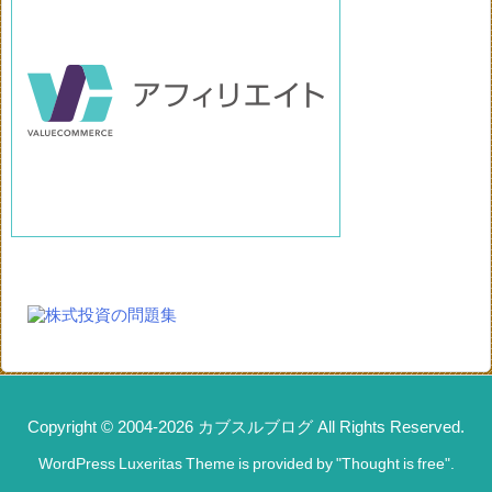
Copyright ©
2004
-2026
カブスルブログ
All Rights Reserved.
WordPress Luxeritas Theme is provided by "
Thought is free
".