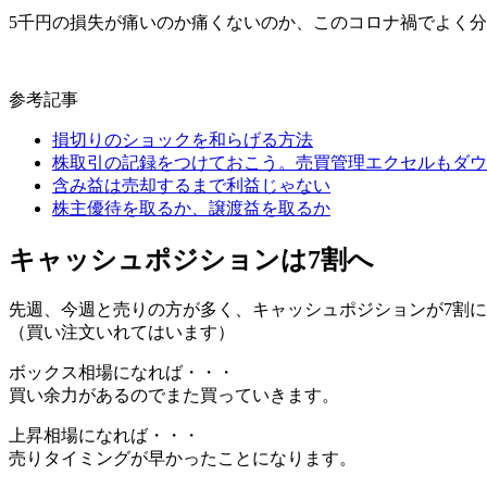
5千円の損失が痛いのか痛くないのか、このコロナ禍でよく
参考記事
損切りのショックを和らげる方法
株取引の記録をつけておこう。売買管理エクセルもダウ
含み益は売却するまで利益じゃない
株主優待を取るか、譲渡益を取るか
キャッシュポジションは7割へ
先週、今週と売りの方が多く、キャッシュポジションが7割
（買い注文いれてはいます）
ボックス相場になれば・・・
買い余力があるのでまた買っていきます。
上昇相場になれば・・・
売りタイミングが早かったことになります。