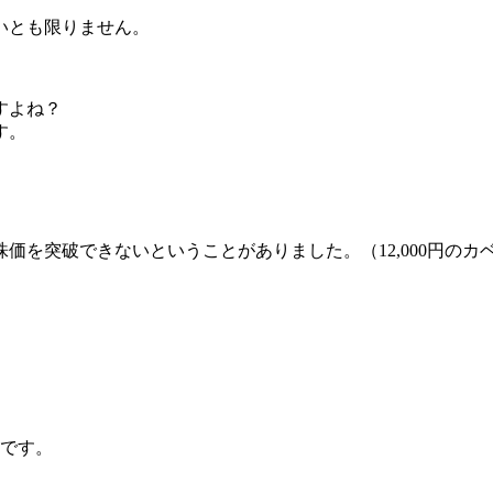
いとも限りません。
すよね？
す。
株価を突破できないということがありました。
（12,000円の
。
）
うです。