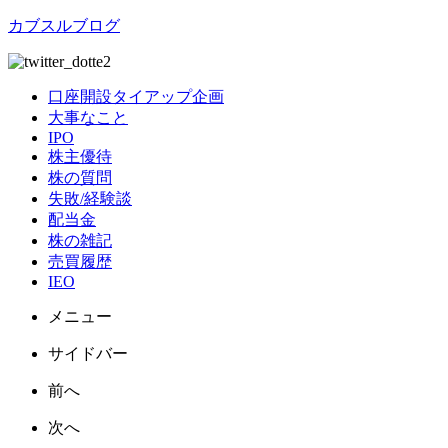
カブスルブログ
口座開設タイアップ企画
大事なこと
IPO
株主優待
株の質問
失敗/経験談
配当金
株の雑記
売買履歴
IEO
メニュー
サイドバー
前へ
次へ